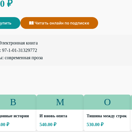
00 ₽
упить
Читать онлайн по подписке
Электронная книга
 97-1-01-31329772
: современная проза
В
М
О
донные истории
И вновь опята
Тишина между строк
.00 ₽
540.00 ₽
530.00 ₽