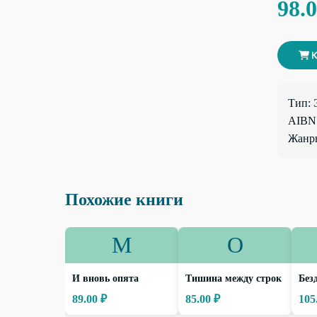
98.
К
Тип: 
AIBN:
Жанры
Похожие книги
М
О
И вновь опята
Тишина между строк
Без
89.00 ₽
85.00 ₽
105