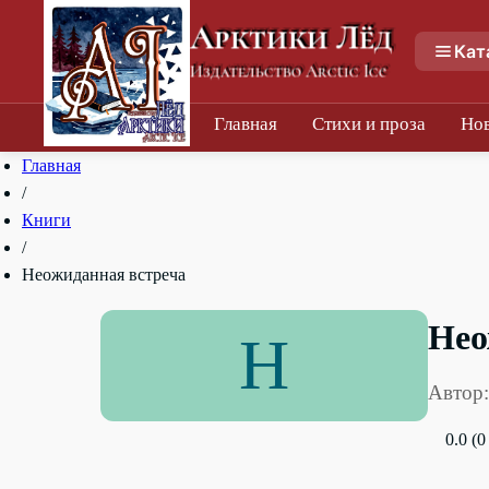
Арктики Лёд
Кат
Издательство Arctic Ice
Главная
Стихи и проза
Но
Главная
/
Книги
/
Неожиданная встреча
Нео
Н
Автор:
0.0 (