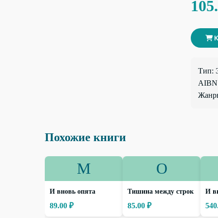
105
К
Тип: 
AIBN:
Жанры
Похожие книги
М
О
И вновь опята
Тишина между строк
И в
89.00 ₽
85.00 ₽
540