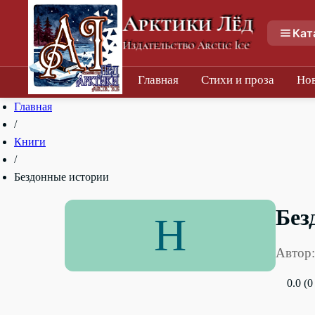
Арктики Лёд
Кат
Издательство Arctic Ice
Главная
Стихи и проза
Но
Главная
/
Книги
/
Бездонные истории
Без
Н
Автор:
0.0 (