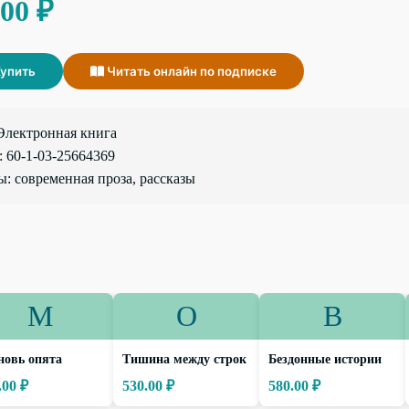
.00 ₽
упить
Читать онлайн по подписке
Электронная книга
 60-1-03-25664369
: современная проза, рассказы
М
О
В
новь опята
Тишина между строк
Бездонные истории
.00 ₽
530.00 ₽
580.00 ₽