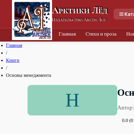
Арктики Лёд
Кат
Издательство Arctic Ice
Главная
Стихи и проза
Но
Главная
/
Книги
/
Основы менеджмента
Осн
Н
Автор:
0.0 (