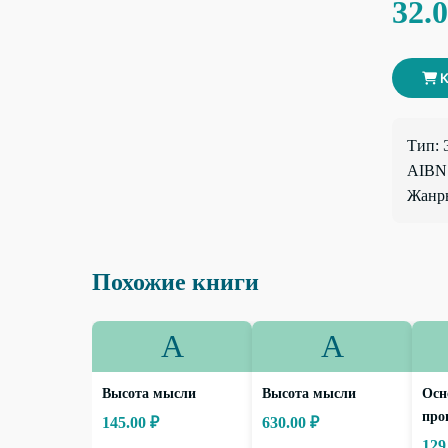
32.
К
Тип: 
AIBN:
Жанры
Похожие книги
А
А
Высота мысли
Высота мысли
Осн
про
145.00 ₽
630.00 ₽
129