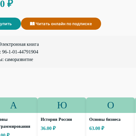
00 ₽
упить
Читать онлайн по подписке
Электронная книга
 96-1-01-44791904
: саморазвитие
А
Ю
О
овы
История России
Основы бизнеса
граммирования
36.00 ₽
63.00 ₽
.00 ₽