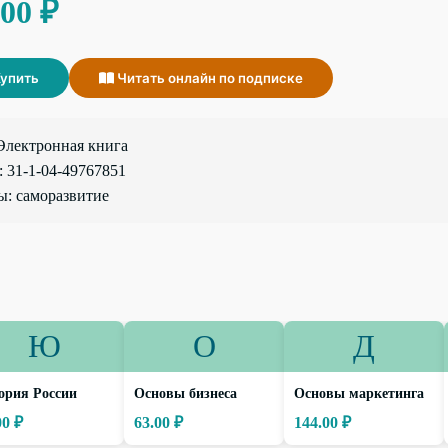
.00 ₽
упить
Читать онлайн по подписке
Электронная книга
 31-1-04-49767851
: саморазвитие
Ю
О
Д
ория России
Основы бизнеса
Основы маркетинга
00 ₽
63.00 ₽
144.00 ₽