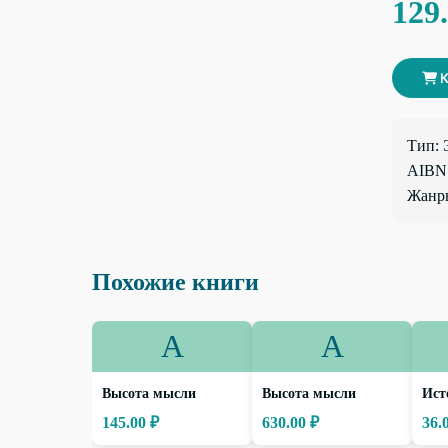
129
К
Тип: 
AIBN:
Жанры
Похожие книги
А
А
Высота мысли
Высота мысли
Ист
145.00 ₽
630.00 ₽
36.