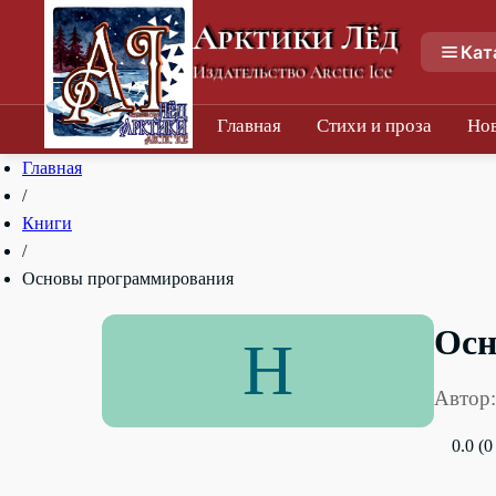
Арктики Лёд
Кат
Издательство Arctic Ice
Главная
Стихи и проза
Но
Главная
/
Книги
/
Основы программирования
Осн
Н
Автор:
0.0 (