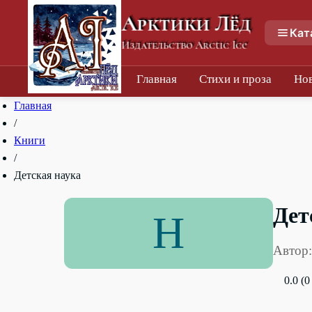
Арктики Лёд
Кат
Издательство Arctic Ice
Главная
Стихи и проза
Но
Главная
/
Книги
/
Детская наука
Дет
Н
Автор:
0.0 (