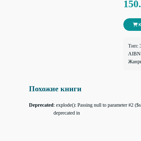
150
К
Тип: 
AIBN:
Жанры
Похожие книги
Deprecated
: explode(): Passing null to parameter #2 ($st
deprecated in