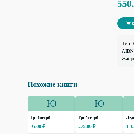
550
К
Тип: 
AIBN:
Жанры
Похожие книги
Ю
Ю
Грибогорб
Грибогорб
Лед
95.00 ₽
275.00 ₽
119