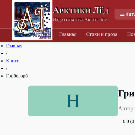
Арктики Лёд
Кат
Издательство Arctic Ice
Главная
Стихи и проза
Но
Главная
/
Книги
/
Грибогорб
Гри
Н
Автор:
0.0 (