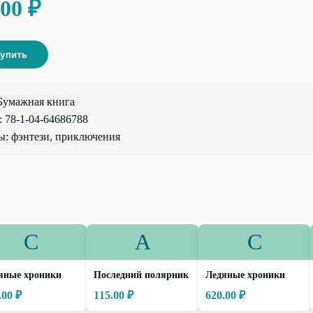
.00 ₽
упить
Бумажная книга
 78-1-04-64686788
: фэнтези, приключения
С
А
С
яные хроники
Последний полярник
Ледяные хроники
.00 ₽
115.00 ₽
620.00 ₽