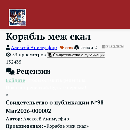
Корабль меж скал
Алексей Анимусфир
стихи 2
21.03.2026
стих
53 просмотров
Свидетельство о публикации
132435
Рецензии
Войдите
, чтобы оставить рецензию.
Пока нет рецензий. Будьте первым!
×
Свидетельство о публикации №98-
Mar2026-000002
Автор:
Алексей Анимусфир
Произведение:
«Корабль меж скал»