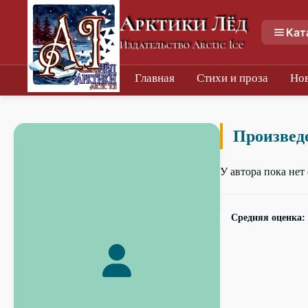
Арктики Лёд
Кат
Издательство Arctic Ice
Главная
Стихи и проза
Но
Произвед
У автора пока не
Средняя оценка: